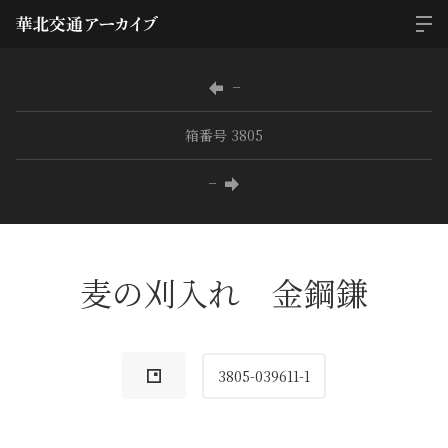
−
箱番号 3805
−
麦の刈入れ 金鋼鎌
3805-039611-1