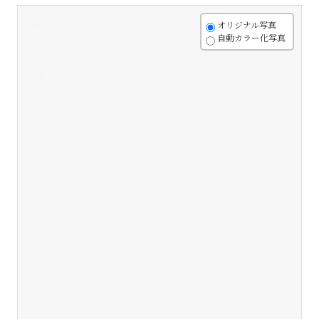
+
オリジナル写真
自動カラー化写真
-