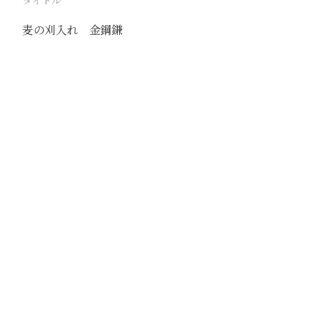
タイトル
麦の刈入れ 金鋼鎌
駅
宿県
路線
津浦線
撮影年月
1941年7月
撮影者