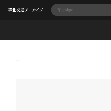
−
+
-