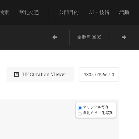
検索
華北交通
公開目的
AI・技術
活動
−
箱番号 3805
−
IIIF Curation Viewer
3805-039567-0
オリジナル写真
自動カラー化写真