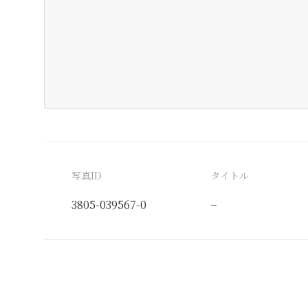
写真ID
タイトル
3805-039567-0
−
分類番号
検閲印