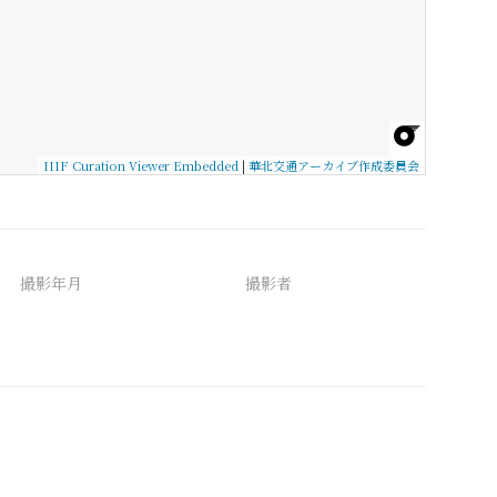
IIIF Curation Viewer Embedded
|
華北交通アーカイブ作成委員会
撮影年月
撮影者
備考