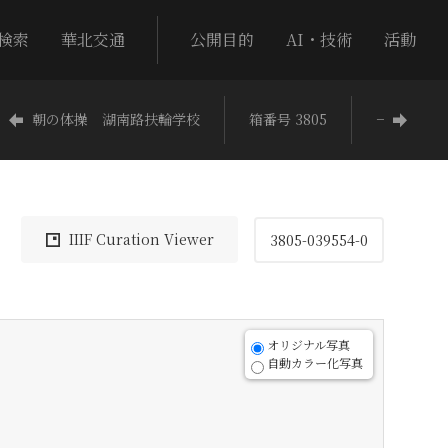
検索
華北交通
公開目的
AI・技術
活動
朝の体操 湖南路扶輪学校
箱番号 3805
−
IIIF Curation Viewer
3805-039554-0
オリジナル写真
自動カラー化写真