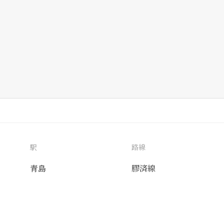
駅
路線
青島
膠済線