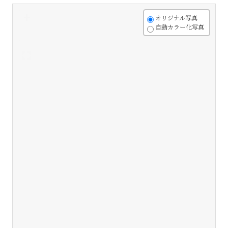
+
オリジナル写真
自動カラー化写真
-