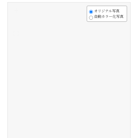
+
オリジナル写真
自動カラー化写真
-