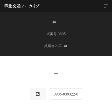
−
箱番号 3805
鉄塔寺と羊
−
3805-039322-0