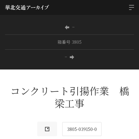
−
箱番号 3805
−
コンクリート引揚作業 橋
梁工事
3805-039150-0