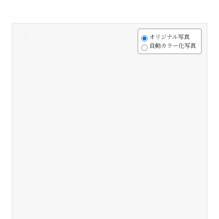
+
オリジナル写真
自動カラー化写真
-