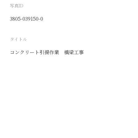
写真ID
3805-039150-0
タイトル
コンクリート引揚作業 橋梁工事
駅
琉璃渠
路線
同塘線