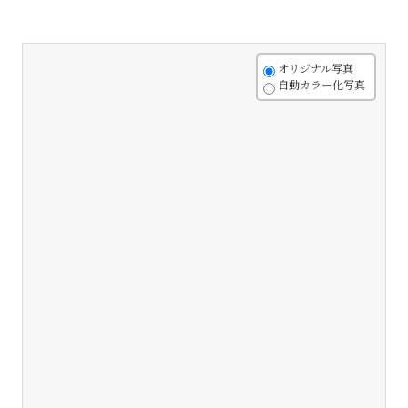
+
オリジナル写真
自動カラー化写真
-