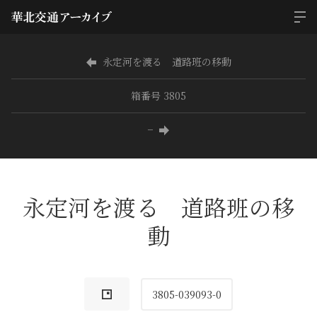
永定河を渡る 道路班の移動
箱番号 3805
−
永定河を渡る 道路班の移
動
3805-039093-0