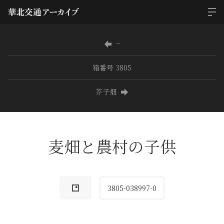
−
箱番号 3805
芥子畑
麦畑と農村の子供
3805-038997-0