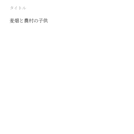
タイトル
麦畑と農村の子供
駅
三家店
路線
大台線
同塘線
撮影年月
1941年6月