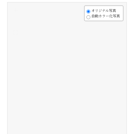
+
オリジナル写真
自動カラー化写真
-