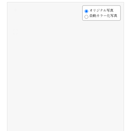
+
オリジナル写真
自動カラー化写真
-