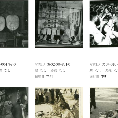
−
−
-004768-0
写真ID
3602-004831-0
写真ID
3604-0107
線
なし
駅
なし
路線
なし
駅
なし
路線
な
撮影日
不明
撮影日
不明