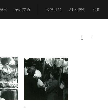
検索
華北交通
公開目的
AI・技術
活動
1
2
−