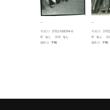
−
−
写真ID
3702-018394-0
写真ID
3702
駅
なし
路線
なし
駅
なし
路
撮影日
不明
撮影日
不明