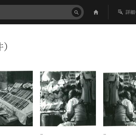
詳細
件）
−
−