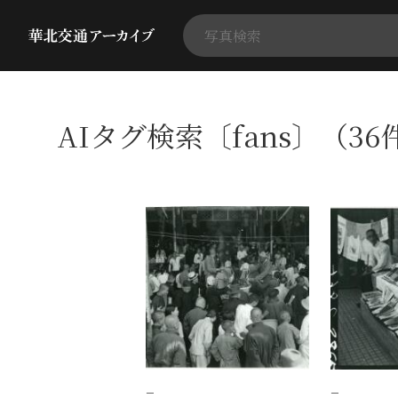
AIタグ検索〔fans〕（36
−
−