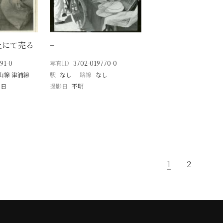
上にて売る
−
91-0
写真ID
3702-019770-0
山線 津浦線
駅
なし
路線
なし
5日
撮影日
不明
1
2