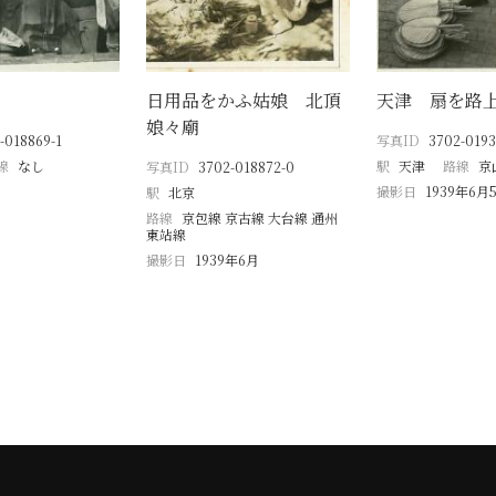
日用品をかふ姑娘 北頂
天津 扇を路
娘々廟
-018869-1
写真ID
3702-0193
線
なし
駅
天津
路線
京
写真ID
3702-018872-0
撮影日
1939年6月
駅
北京
路線
京包線 京古線 大台線 通州
東站線
撮影日
1939年6月