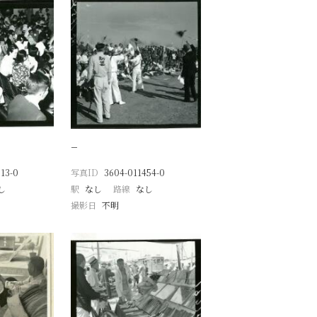
−
13-0
写真ID
3604-011454-0
し
駅
なし
路線
なし
撮影日
不明