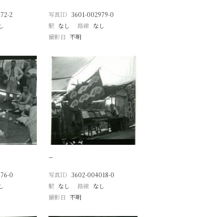
72-2
写真ID
3601-002979-0
し
駅
なし
路線
なし
撮影日
不明
−
76-0
写真ID
3602-004018-0
し
駅
なし
路線
なし
撮影日
不明