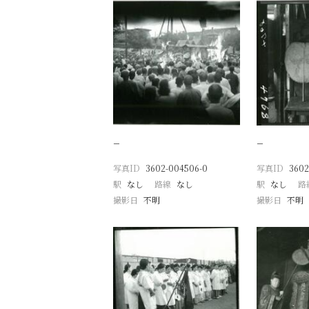
−
−
写真ID
3602-004506-0
写真ID
3602
駅
なし
路線
なし
駅
なし
路
撮影日
不明
撮影日
不明