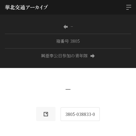
−
箱番号 3805
興亜奉公日参加の青年隊
−
3805-038833-0