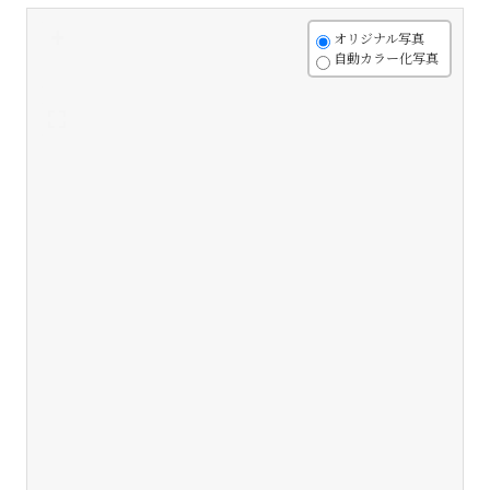
+
オリジナル写真
自動カラー化写真
-