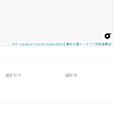
IIIF Curation Viewer Embedded
|
華北交通アーカイブ作成委員会
撮影年月
撮影者
備考