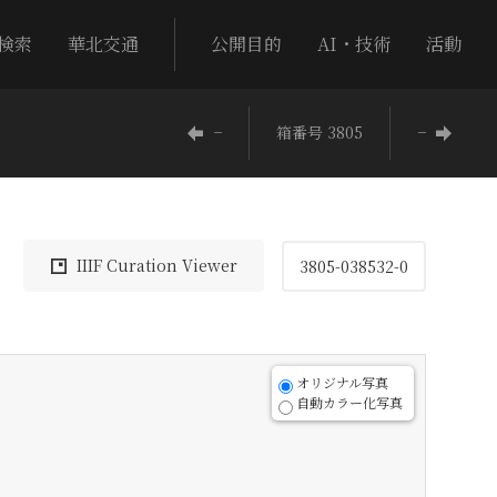
検索
華北交通
公開目的
AI・技術
活動
−
箱番号 3805
−
IIIF Curation Viewer
3805-038532-0
オリジナル写真
自動カラー化写真