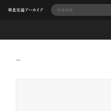
−
+
-