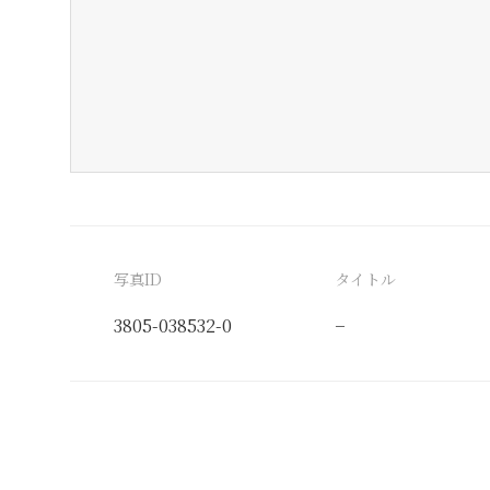
写真ID
タイトル
3805-038532-0
−
分類番号
検閲印