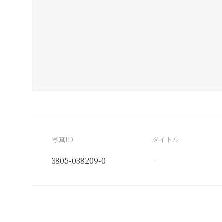
写真ID
タイトル
3805-038209-0
−
分類番号
検閲印