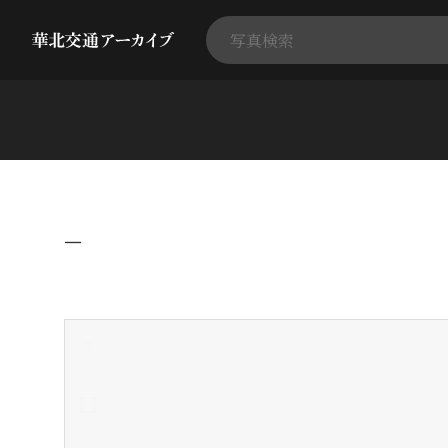
−
+
-