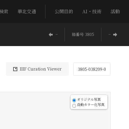
検索
華北交通
公開目的
AI・技術
活動
−
箱番号 3805
−
IIIF Curation Viewer
3805-038209-0
オリジナル写真
自動カラー化写真