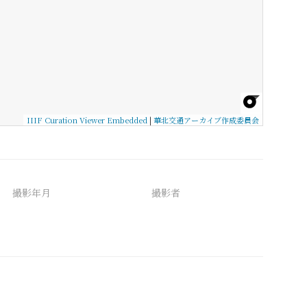
IIIF Curation Viewer Embedded
|
華北交通アーカイブ作成委員会
撮影年月
撮影者
備考