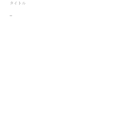
タイトル
−
駅
路線
撮影年月
撮影者