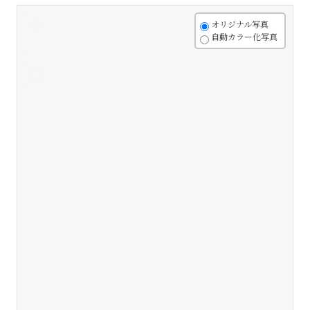
+
オリジナル写真
自動カラー化写真
-