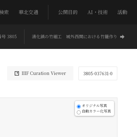
検索
華北交通
公開目的
AI・技術
活動
号 3805
清化鎮の竹細工 城外西関における竹籠作り
IIIF Curation Viewer
3805-037631-0
オリジナル写真
自動カラー化写真