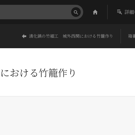
詳細
清化鎮の竹細工 城外西関における竹籠作り
箱番
における竹籠作り