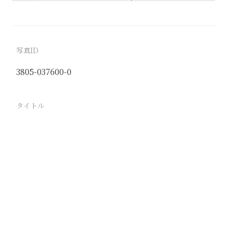
写真ID
3805-037600-0
タイトル
回教青年訓練所 教練 射撃 帽子に聖標をつけてゐ
る
駅
北京
路線