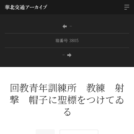
−
箱番号 3805
−
回教青年訓練所 教練 射
撃 帽子に聖標をつけてゐ
る