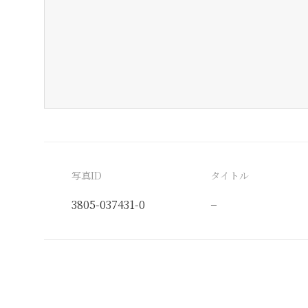
写真ID
タイトル
3805-037431-0
−
分類番号
検閲印