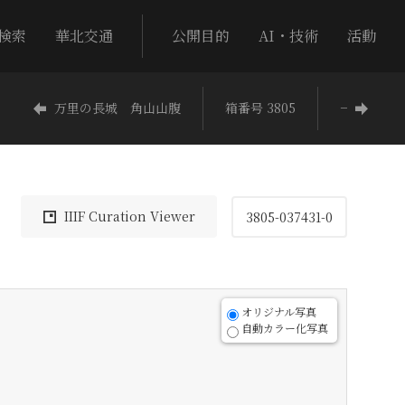
検索
華北交通
公開目的
AI・技術
活動
万里の長城 角山山腹
箱番号 3805
−
IIIF Curation Viewer
3805-037431-0
オリジナル写真
自動カラー化写真