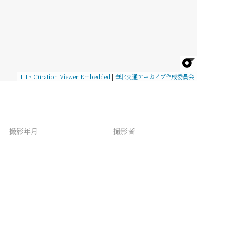
IIIF Curation Viewer Embedded
|
華北交通アーカイブ作成委員会
撮影年月
撮影者
備考