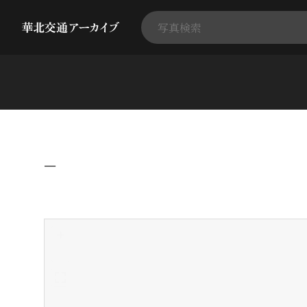
−
+
-