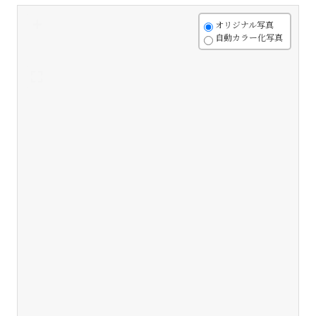
+
オリジナル写真
自動カラー化写真
-