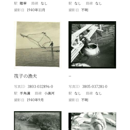
駅
睢寧
路線
なし
駅
なし
路線
なし
撮影日
1940年11月
撮影日
不明
筏子の漁夫
−
写真ID
3803-032896-0
写真ID
3805-037281-0
駅
羊角溝
路線
小清河
駅
なし
路線
なし
撮影日
1940年9月
撮影日
不明