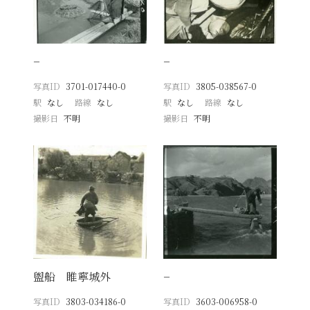
−
−
写真ID
3701-017440-0
写真ID
3805-038567-0
駅
なし
路線
なし
駅
なし
路線
なし
撮影日
不明
撮影日
不明
盥船 睢寧城外
−
写真ID
3803-034186-0
写真ID
3603-006958-0