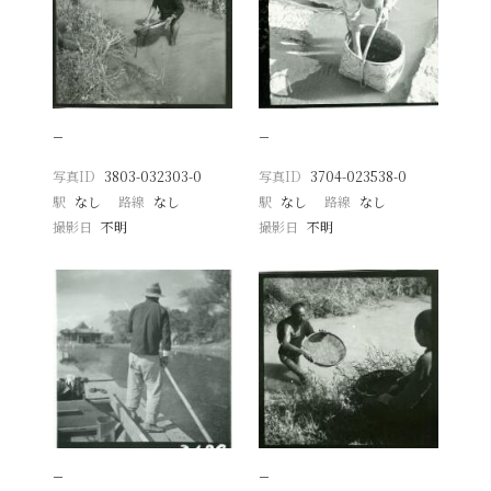
−
−
写真ID
3803-032303-0
写真ID
3704-023538-0
駅
なし
路線
なし
駅
なし
路線
なし
撮影日
不明
撮影日
不明
−
−