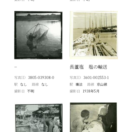
−
長蘆塩 塩の輸送
写真ID
3805-039308-0
写真ID
3601-002553-1
駅
なし
路線
なし
駅
塘沽
路線
京山線
撮影日
不明
撮影日
1938年5月