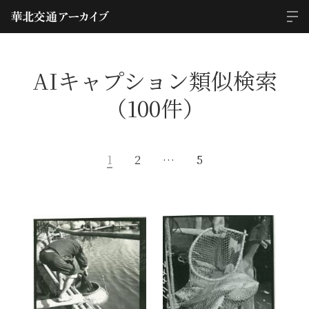
AIキャプション類似検索
（100件）
1
2
…
5