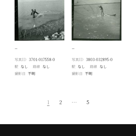
−
−
写真ID
3701-017558-0
写真ID
3803-032895-0
駅
なし
路線
なし
駅
なし
路線
なし
撮影日
不明
撮影日
不明
1
2
…
5