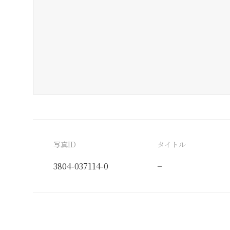
写真ID
タイトル
3804-037114-0
−
分類番号
検閲印