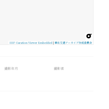
IIIF Curation Viewer Embedded
|
華北交通アーカイブ作成委員会
撮影年月
撮影者
備考