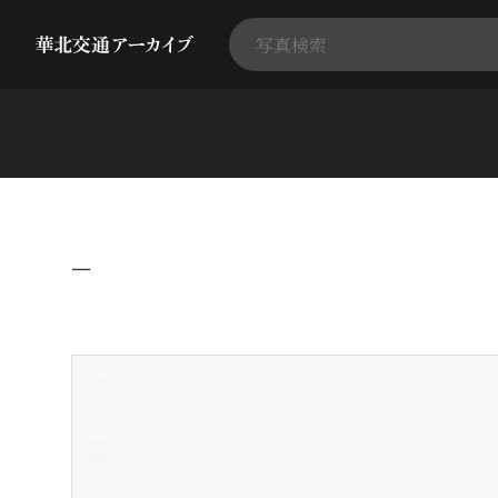
−
+
-