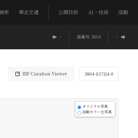
検索
華北交通
公開目的
AI・技術
活動
−
箱番号 3804
−
IIIF Curation Viewer
3804-037114-0
オリジナル写真
自動カラー化写真