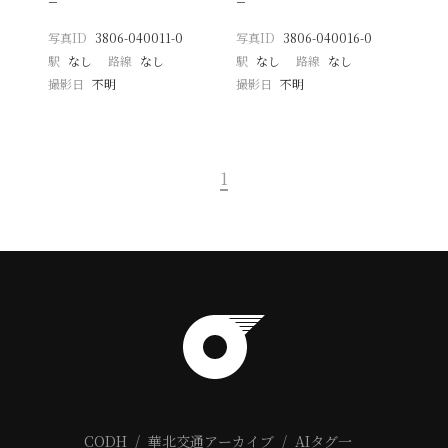
−
−
写真ID
3806-040011-0
写真ID
3806-040016-0
駅
なし
路線
なし
駅
なし
路線
なし
撮影日
不明
撮影日
不明
1
CODH
華北交通アーカイブ
AIタグ一