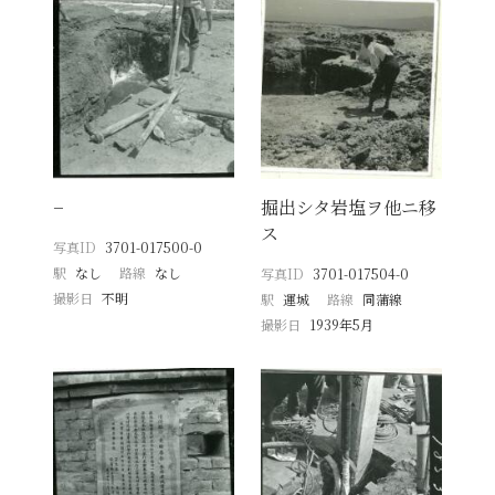
−
掘出シタ岩塩ヲ他ニ移
ス
写真ID
3701-017500-0
駅
なし
路線
なし
写真ID
3701-017504-0
撮影日
不明
駅
運城
路線
同蒲線
撮影日
1939年5月