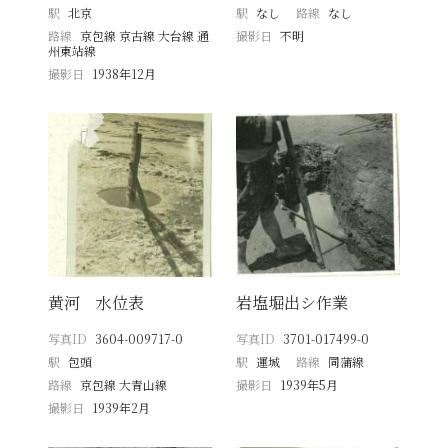
駅
北京
駅
なし
路線
なし
路線
京包線 京古線 大台線 通
撮影日
不明
州東站線
撮影日
1938年12月
黄河 水位表
岩塩堀出シ作業
写真ID
3604-009717-0
写真ID
3701-017499-0
駅
包頭
駅
運城
路線
同蒲線
路線
京包線 大青山線
撮影日
1939年5月
撮影日
1939年2月