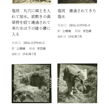
塩坑 丸穴に堿土を入
塩坑 濾過されてきた
れて加水。底敷きの高
塩水
梁稈を経て濾過されて
写真ID
3806-039945-0
来た水は下の破小甕に
駅
公積坡
路線
京包線
入る
撮影日
1941年7月
写真ID
3806-039944-0
駅
公積坡
路線
京包線
撮影日
1941年7月