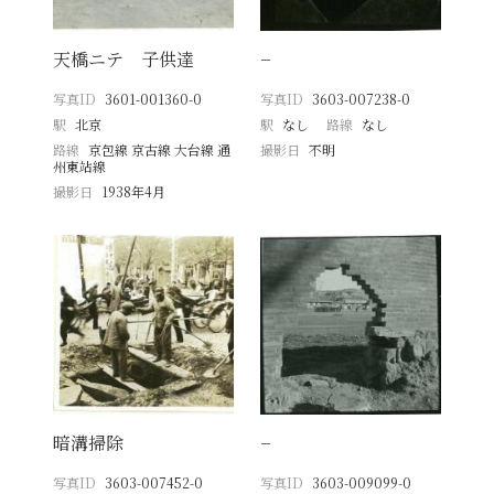
天橋ニテ 子供達
−
写真ID
3601-001360-0
写真ID
3603-007238-0
駅
北京
駅
なし
路線
なし
路線
京包線 京古線 大台線 通
撮影日
不明
州東站線
撮影日
1938年4月
暗溝掃除
−
写真ID
3603-007452-0
写真ID
3603-009099-0