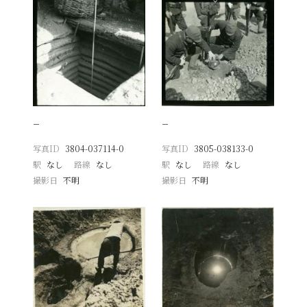
−
−
写真ID
3804-037114-0
写真ID
3805-038133-0
駅
なし
路線
なし
駅
なし
路線
なし
撮影日
不明
撮影日
不明