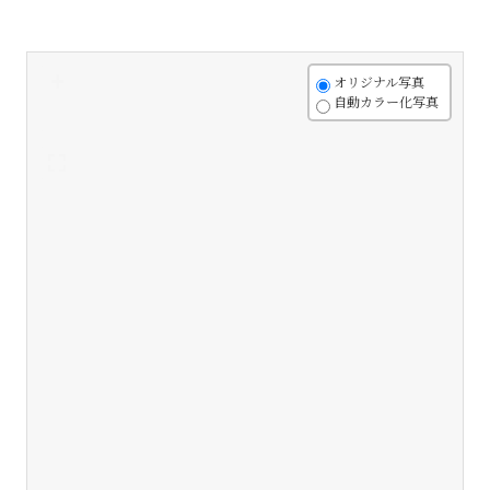
+
オリジナル写真
自動カラー化写真
-