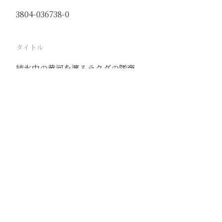
3804-036738-0
タイトル
結氷中の黄河を渡るラクダの隊商
駅
包頭
路線
京包線
大青山線
撮影年月