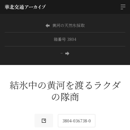
黄河の天然氷採取
箱番号 3804
−
結氷中の黄河を渡るラクダ
の隊商
3804-036738-0