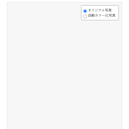
+
オリジナル写真
自動カラー化写真
-