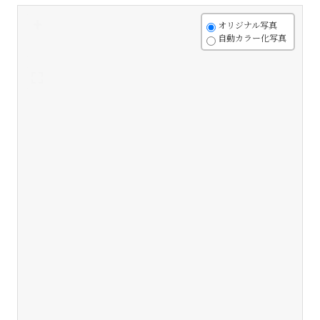
+
オリジナル写真
自動カラー化写真
-