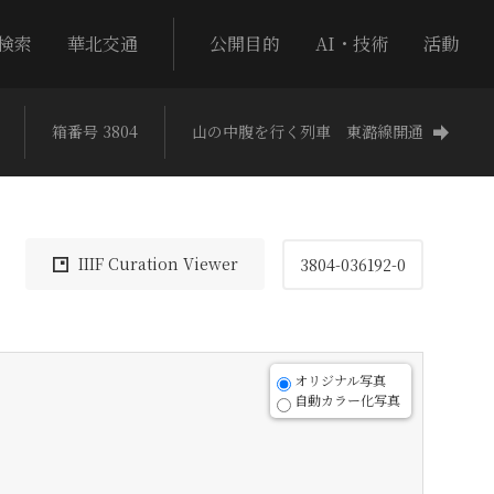
検索
華北交通
公開目的
AI・技術
活動
箱番号 3804
山の中腹を行く列車 東潞線開通
IIIF Curation Viewer
3804-036192-0
オリジナル写真
自動カラー化写真