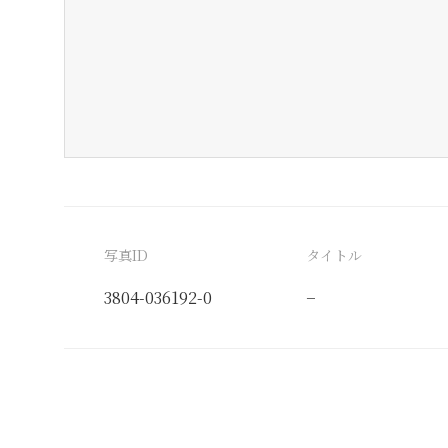
写真ID
タイトル
3804-036192-0
−
分類番号
検閲印