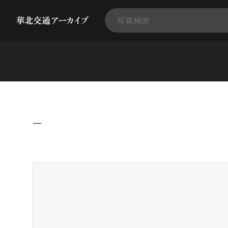
−
+
-