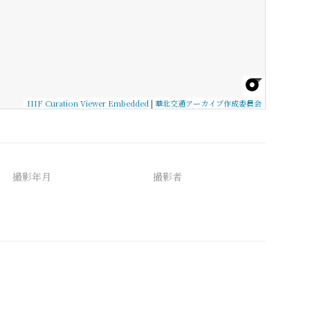
IIIF Curation Viewer Embedded
|
華北交通アーカイブ作成委員会
撮影年月
撮影者
備考