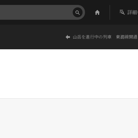
詳細
山岳を進行中の列車 東潞線開通