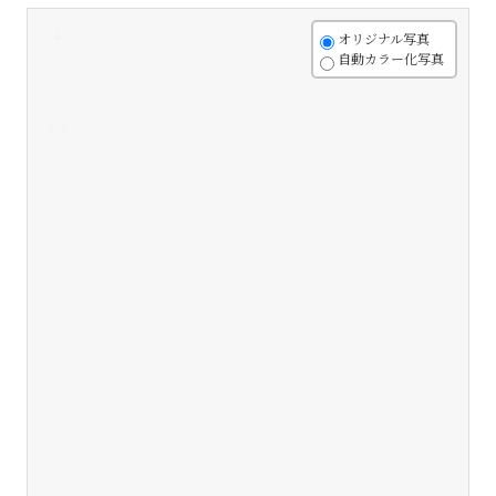
+
オリジナル写真
自動カラー化写真
-