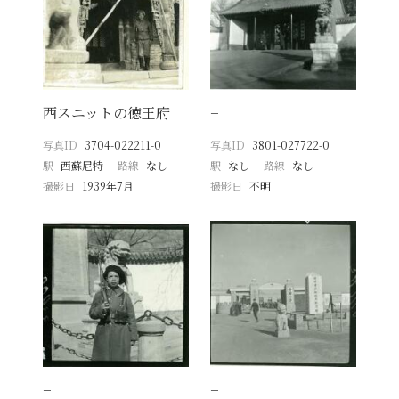
西スニットの徳王府
−
写真ID
3704-022211-0
写真ID
3801-027722-0
駅
西蘇尼特
路線
なし
駅
なし
路線
なし
撮影日
1939年7月
撮影日
不明
−
−