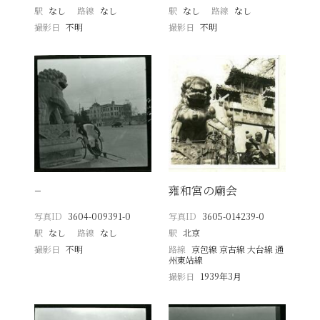
駅
なし
路線
なし
駅
なし
路線
なし
撮影日
不明
撮影日
不明
−
雍和宮の廟会
写真ID
3604-009391-0
写真ID
3605-014239-0
駅
なし
路線
なし
駅
北京
撮影日
不明
路線
京包線 京古線 大台線 通
州東站線
撮影日
1939年3月