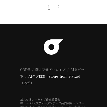
1
2
CODH
華北交通アーカイブ
AIタグ一
覧
AIタグ検索〔stone_lion_statue〕
（29件）
華北交通アーカイブ作成委員会
ROIS-DS人文学オープンデータ共同利用センター
華北交通アーカイブで提供するデータのご利用にあ