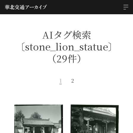
AIタグ検索
〔stone_lion_statue〕
（29件）
1
2