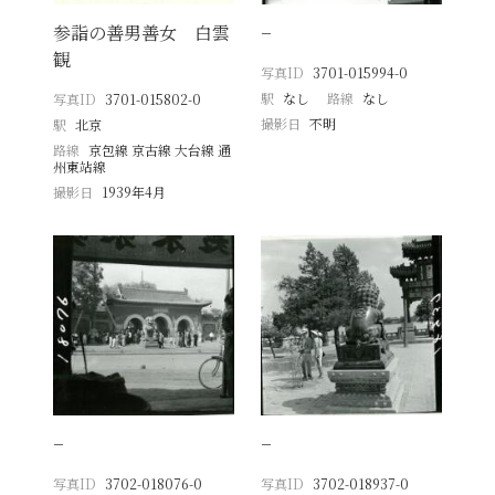
参詣の善男善女 白雲
−
観
写真ID
3701-015994-0
駅
なし
路線
なし
写真ID
3701-015802-0
撮影日
不明
駅
北京
路線
京包線 京古線 大台線 通
州東站線
撮影日
1939年4月
−
−
写真ID
3702-018076-0
写真ID
3702-018937-0