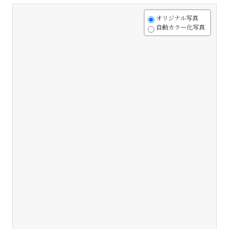
+
オリジナル写真
自動カラー化写真
-