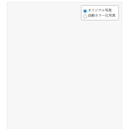
+
オリジナル写真
自動カラー化写真
-