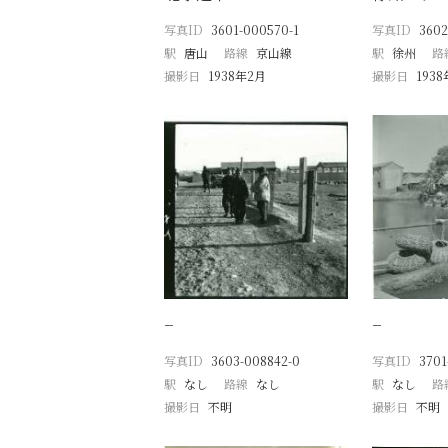
写真ID
3601-000570-1
写真ID
3602
駅
唐山
路線
京山線
駅
徐州
路
撮影日
1938年2月
撮影日
193
−
−
写真ID
3603-008842-0
写真ID
3701
駅
なし
路線
なし
駅
なし
路
撮影日
不明
撮影日
不明