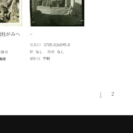
帆柱がみへ
−
写真ID
3705-026095-0
駅
なし
路線
なし
18-0
撮影日
不明
海線
1
2