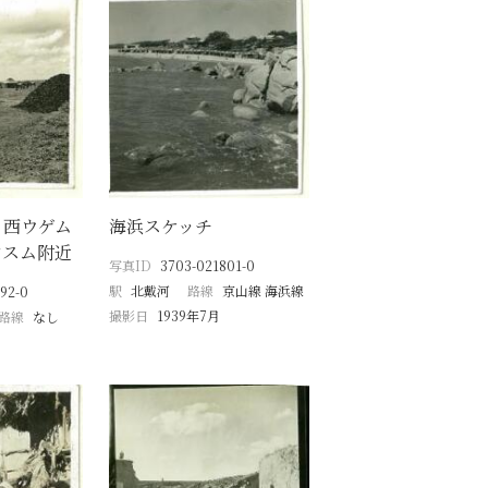
 西ウゲム
海浜スケッチ
ンスム附近
写真ID
3703-021801-0
駅
北戴河
路線
京山線 海浜線
92-0
撮影日
1939年7月
路線
なし