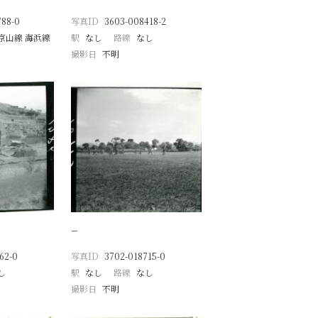
788-0
写真ID
3603-008418-2
京山線 海浜線
駅
なし
路線
なし
撮影日
不明
−
62-0
写真ID
3702-018715-0
し
駅
なし
路線
なし
撮影日
不明