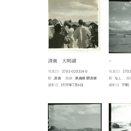
済南 大明湖
−
写真ID
3703-020314-0
写真ID
3703
駅
済南
路線
津浦線 膠済線
駅
なし
路
撮影日
1939年7月6日
撮影日
不明