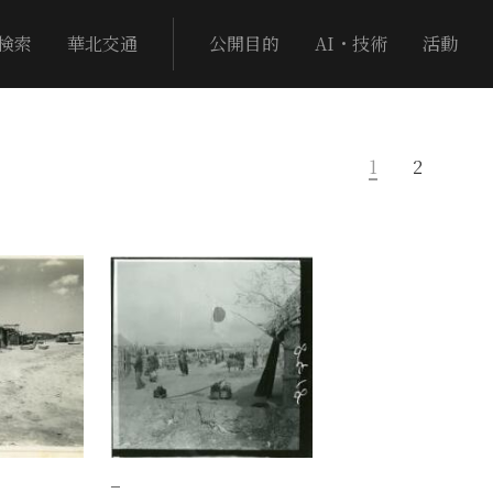
検索
華北交通
公開目的
AI・技術
活動
1
2
−