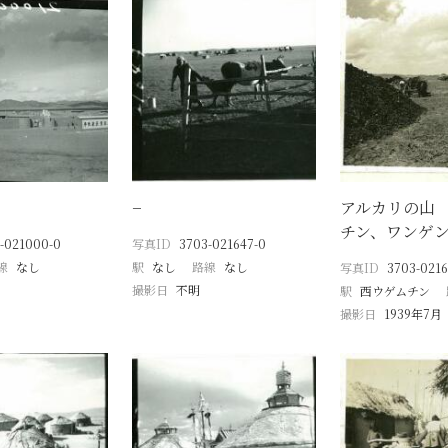
−
アルカリの山
チン、ワンゲ
-021000-0
写真ID
3703-021647-0
線
なし
駅
なし
路線
なし
写真ID
3703-0216
撮影日
不明
駅
西ウゲムチン
撮影日
1939年7月