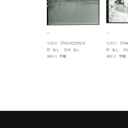
−
−
写真ID
3703-022192-0
写真ID
3704
駅
なし
路線
なし
駅
なし
路
撮影日
不明
撮影日
不明