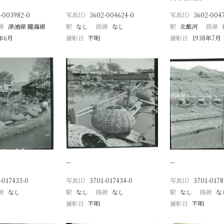
-003982-0
写真ID
3602-004624-0
写真ID
3602-004
線
津浦線 隴海線
駅
なし
路線
なし
駅
北戴河
路線
8年6月
撮影日
不明
撮影日
1938年7月
−
−
-017433-0
写真ID
3701-017434-0
写真ID
3701-0178
線
なし
駅
なし
路線
なし
駅
なし
路線
な
撮影日
不明
撮影日
不明