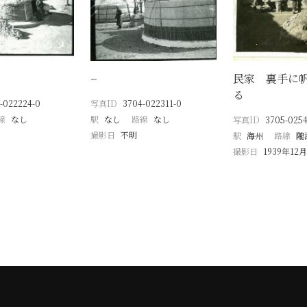
−
民家 裏手に
る
-022224-0
写真ID
3704-022311-0
線
なし
駅
なし
路線
なし
写真ID
3705-0254
撮影日
不明
駅
海州
路線
隴
撮影日
1939年12月