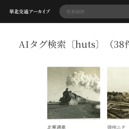
AIタグ検索〔huts〕（38
北寧通車
徐州ニテ