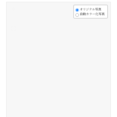
+
オリジナル写真
自動カラー化写真
-