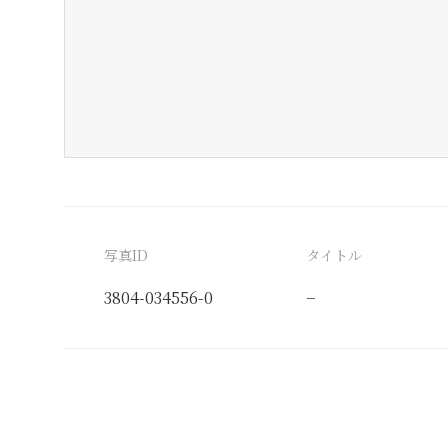
写真ID
タイトル
3804-034556-0
−
分類番号
検閲印