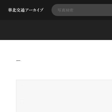
−
+
-