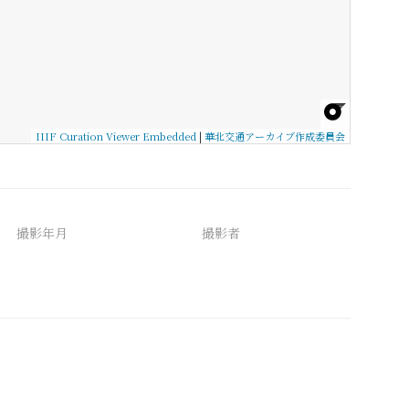
IIIF Curation Viewer Embedded
|
華北交通アーカイブ作成委員会
撮影年月
撮影者
備考