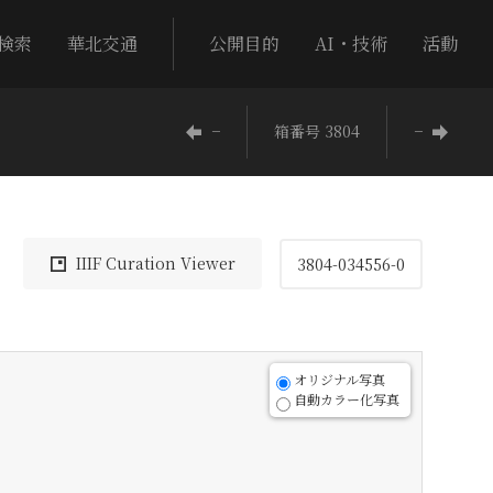
検索
華北交通
公開目的
AI・技術
活動
−
箱番号 3804
−
IIIF Curation Viewer
3804-034556-0
オリジナル写真
自動カラー化写真