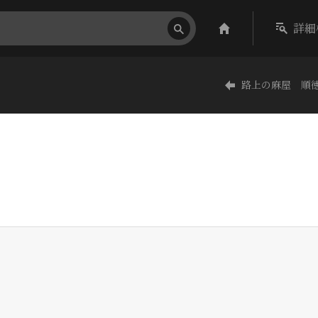
詳細
路上の麻屋 順