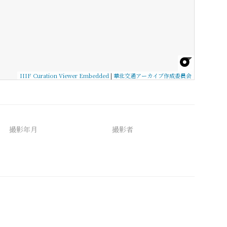
IIIF Curation Viewer Embedded
|
華北交通アーカイブ作成委員会
撮影年月
撮影者
備考