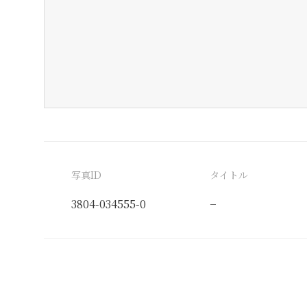
写真ID
タイトル
3804-034555-0
−
分類番号
検閲印