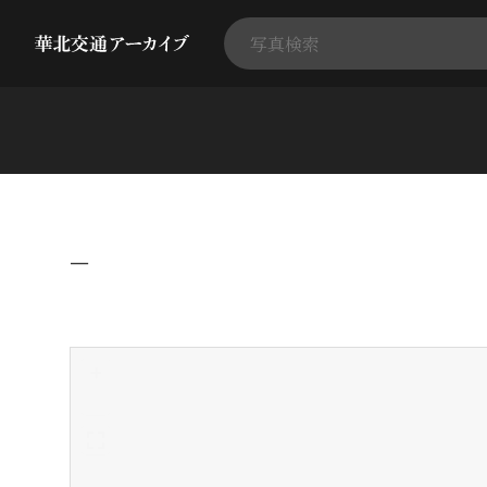
−
+
-