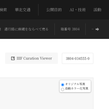
検索
華北交通
公開目的
AI・技術
活動
徳 通行路に麻縄をならべて売る
箱番号 3804
−
IIIF Curation Viewer
3804-034555-0
オリジナル写真
自動カラー化写真