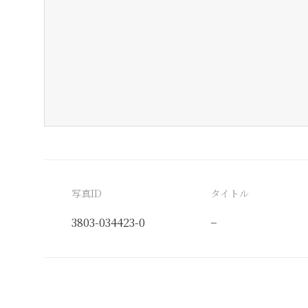
写真ID
タイトル
3803-034423-0
−
分類番号
検閲印