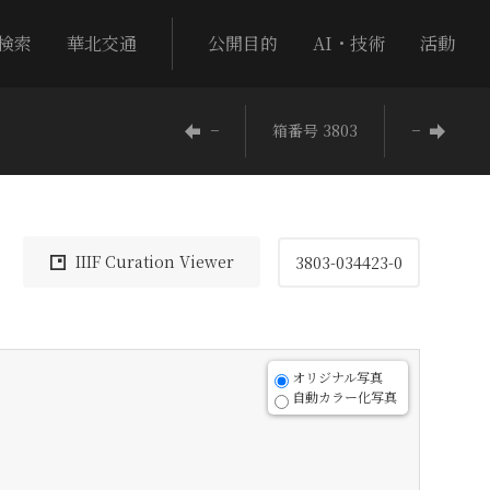
検索
華北交通
公開目的
AI・技術
活動
−
箱番号 3803
−
IIIF Curation Viewer
3803-034423-0
オリジナル写真
自動カラー化写真