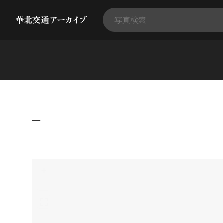
−
+
-