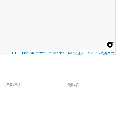
IIIF Curation Viewer Embedded
|
華北交通アーカイブ作成委員会
撮影年月
撮影者
備考