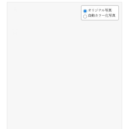
+
オリジナル写真
自動カラー化写真
-