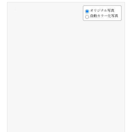
+
オリジナル写真
自動カラー化写真
-