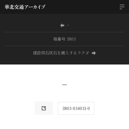
−
箱番号 3803
建設用石灰石を搬入するラクダ
−
3803-034031-0