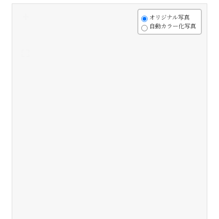
+
オリジナル写真
自動カラー化写真
-