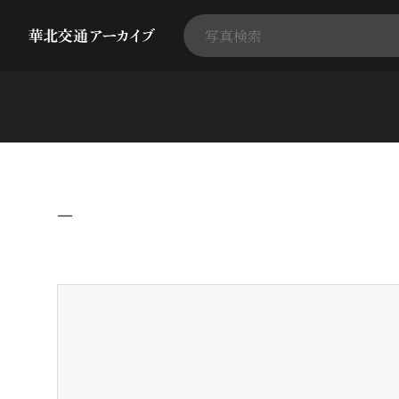
−
+
-