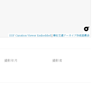
IIIF Curation Viewer Embedded
|
華北交通アーカイブ作成委員会
撮影年月
撮影者
備考