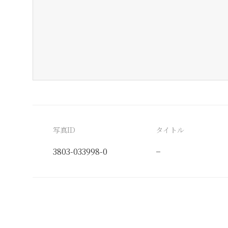
写真ID
タイトル
3803-033998-0
−
分類番号
検閲印