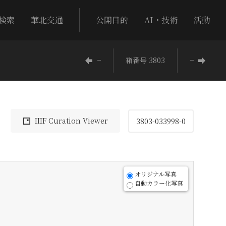
検索
華北交通
公開目的
AI・技術
活動
−
箱番号 3803
−
IIIF Curation Viewer
3803-033998-0
オリジナル写真
自動カラー化写真