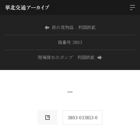
鉄の見物品 利国鉄鉱
箱番号 3803
現場排水のポンプ 利国鉄鉱
−
3803-033813-0