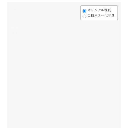
+
オリジナル写真
自動カラー化写真
-