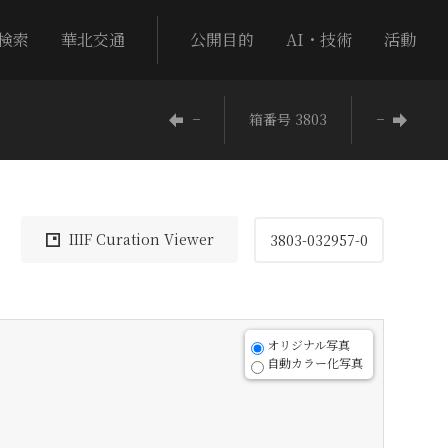
検索
華北交通
公開目的
AI・技術
活動
−
箱番号 3803
−
IIIF Curation Viewer
3803-032957-0
オリジナル写真
自動カラー化写真