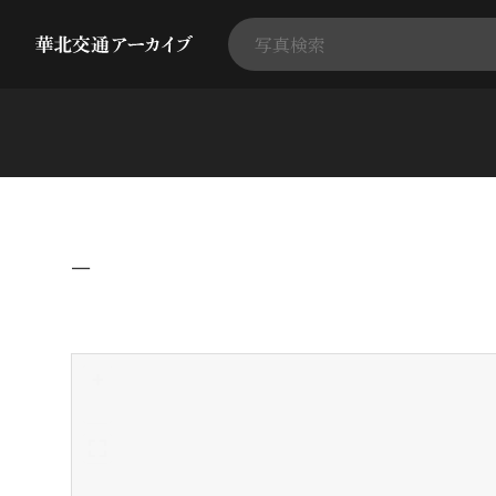
−
+
-