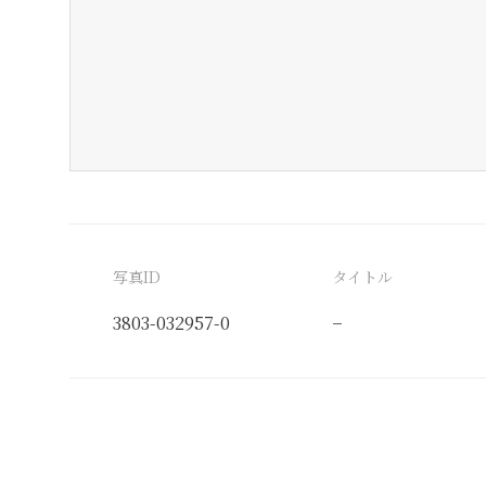
写真ID
タイトル
3803-032957-0
−
分類番号
検閲印