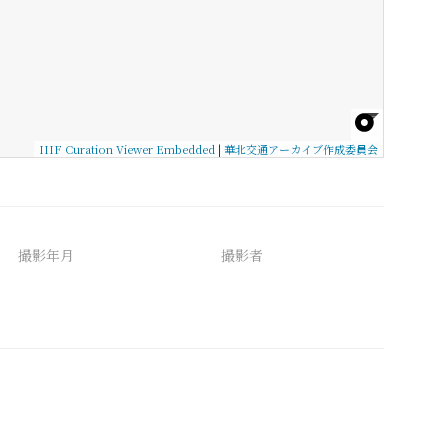
IIIF Curation Viewer Embedded
|
華北交通アーカイブ作成委員会
撮影年月
撮影者
備考