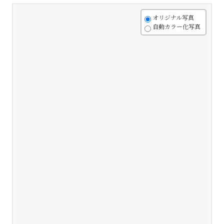
+
オリジナル写真
自動カラー化写真
-