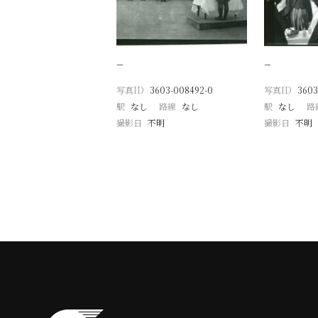
−
−
写真ID
3603-008492-0
写真ID
3603
駅
なし
路線
なし
駅
なし
路
撮影日
不明
撮影日
不明