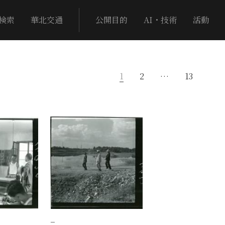
検索
華北交通
公開目的
AI・技術
活動
1
2
…
13
−