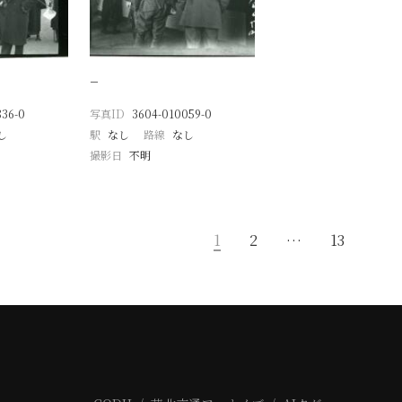
−
836-0
写真ID
3604-010059-0
し
駅
なし
路線
なし
撮影日
不明
1
2
…
13