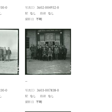
930-0
写真ID
3602-004932-0
し
駅
なし
路線
なし
撮影日
不明
−
830-0
写真ID
3603-007838-0
し
駅
なし
路線
なし
撮影日
不明