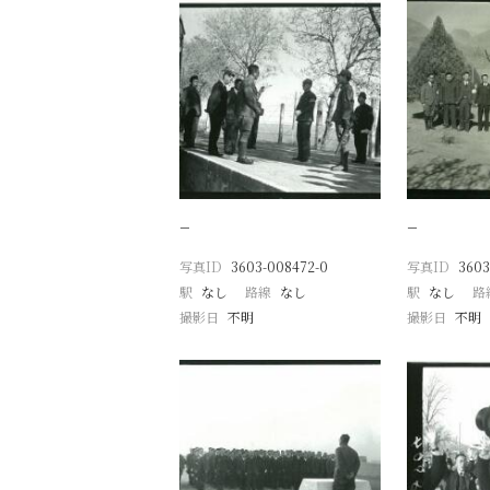
−
−
写真ID
3603-008472-0
写真ID
3603
駅
なし
路線
なし
駅
なし
路
撮影日
不明
撮影日
不明