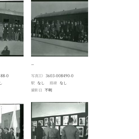
−
488-0
写真ID
3603-008490-0
し
駅
なし
路線
なし
撮影日
不明