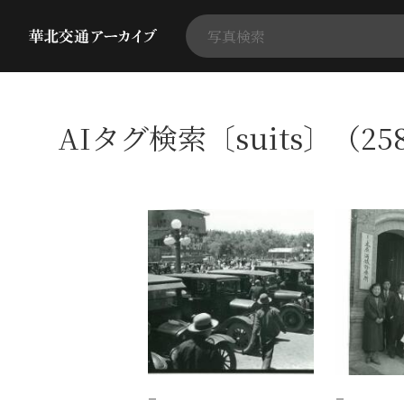
AIタグ検索〔suits〕（25
−
−