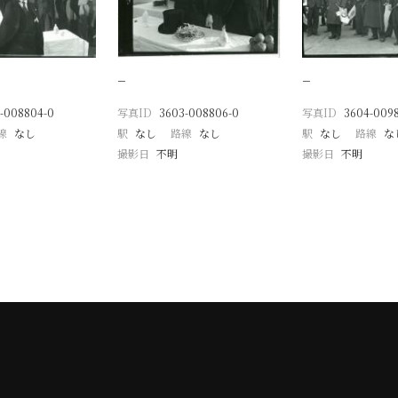
−
−
-008804-0
写真ID
3603-008806-0
写真ID
3604-009
線
なし
駅
なし
路線
なし
駅
なし
路線
な
撮影日
不明
撮影日
不明