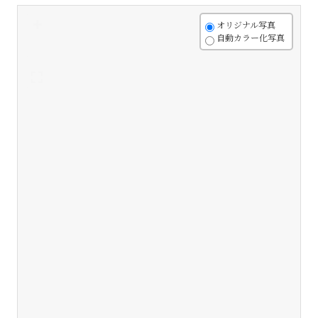
+
オリジナル写真
自動カラー化写真
-