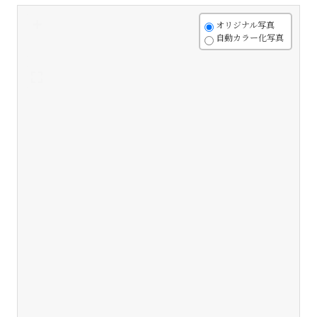
+
オリジナル写真
自動カラー化写真
-