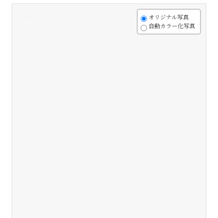
+
オリジナル写真
自動カラー化写真
-