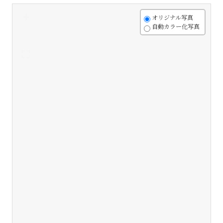
+
オリジナル写真
自動カラー化写真
-