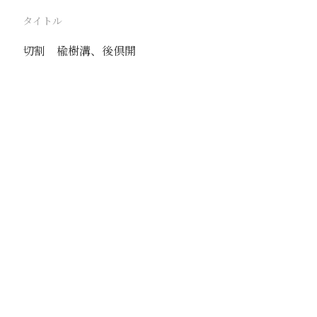
タイトル
切割 楡樹溝、後倶開
駅
後俱
路線
大青山線
撮影年月
1940年8月