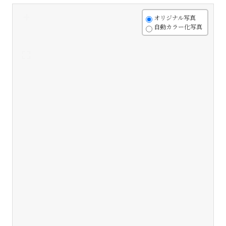
+
オリジナル写真
自動カラー化写真
-