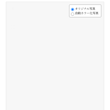
+
オリジナル写真
自動カラー化写真
-