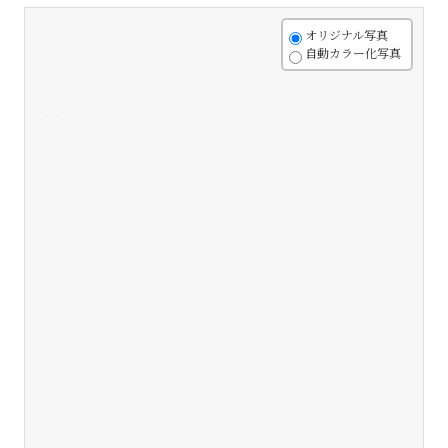
+
オリジナル写真
自動カラー化写真
-