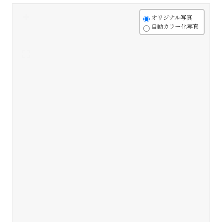
+
オリジナル写真
自動カラー化写真
-