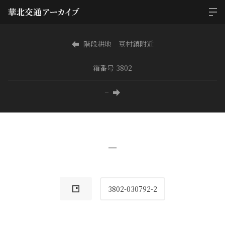
階段耕地 豆村鎮附近
箱番号 3802
−
−
3802-030792-2